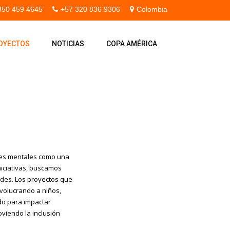
350 459 4645
+57 320 836 9306
Colombia
OYECTOS
NOTICIAS
COPA AMÉRICA
tes mentales como una
iniciativas, buscamos
ades. Los proyectos que
nvolucrando a niños,
do para impactar
viendo la inclusión