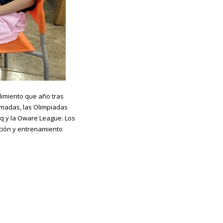
dimiento que año tras
madas, las Olimpiadas
q y la Oware League. Los
ación y entrenamiento