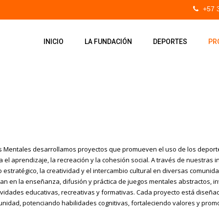
+57 
INICIO
LA FUNDACIÓN
DEPORTES
PR
s Mentales desarrollamos proyectos que promueven el uso de los depor
 el aprendizaje, la recreación y la cohesión social. A través de nuestras 
estratégico, la creatividad y el intercambio cultural en diversas comunid
an en la enseñanza, difusión y práctica de juegos mentales abstractos, i
ividades educativas, recreativas y formativas. Cada proyecto está diseña
nidad, potenciando habilidades cognitivas, fortaleciendo valores y promo