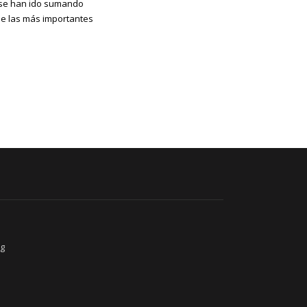
e se han ido sumando
de las más importantes
rg