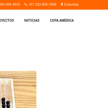
350 459 4645
+57 320 836 9306
Colombia
OYECTOS
NOTICIAS
COPA AMÉRICA