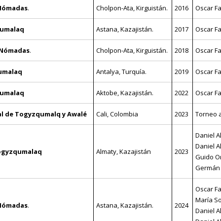
 Nómadas
.
Cholpon-Ata, Kirguistán.
2016
Oscar Fa
qumalaq
Astana, Kazajistán.
2017
Oscar Fa
s Nómadas
.
Cholpon-Ata, Kirguistán.
2018
Oscar Fa
umalaq
Antalya, Turquía.
2019
Oscar Fa
qumalaq
Aktobe, Kazajistán.
2022
Oscar Fa
al de Togyzqumalq y Awalé
Cali, Colombia
2023
Torneo a
Daniel Al
Daniel A
Togyzqumalaq
Almaty, Kazajistán
2023
Guido Or
Germán 
Oscar Fa
María S
 Nómadas
.
Astana, Kazajistán.
2024
Daniel Al