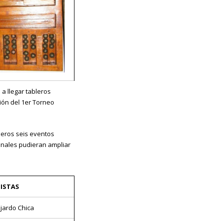
a llegar tableros
ción del 1er Torneo
meros seis eventos
onales pudieran ampliar
ISTAS
jardo Chica