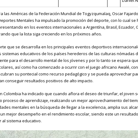
Daniel A
a las Américas de la Federación Mundial de Togyzqumalaq, Oscar Fajardo 
Deportes Mentales ha impulsado la promoción del deporte, con lo cual se
resentando en los eventos internacionales a Argentína, Brasil, Ecuador,
rando que la lista siga creciendo en los próximos años.
e que se desarrolla en los principales eventos deportivos internacional
os sistemas educativos de los países herederos de las culturas nómadas d
nte para el desarrollo mental de los jóvenes y por lo tanto se espera qu
colares, así como ha comenzado a ocurrir con el juego africano Awalé, con 
scubran su pontecial como recurso pedagógico y se pueda aprovechar par
 conseguir resultados positivos de alto impacto.
 en Colombia ha indicado que cuando aflora el deseo de triunfar, el joven 
o proceso de aprendizaje, realizando un mejor aprovechamiento del tiempo 
dades mentales en la búsqueda de llegar a la excelencia, amplia sus alca
un mejor desempeño en el rendimiento escolar, siendo este un resultado
r al sistema educativo.